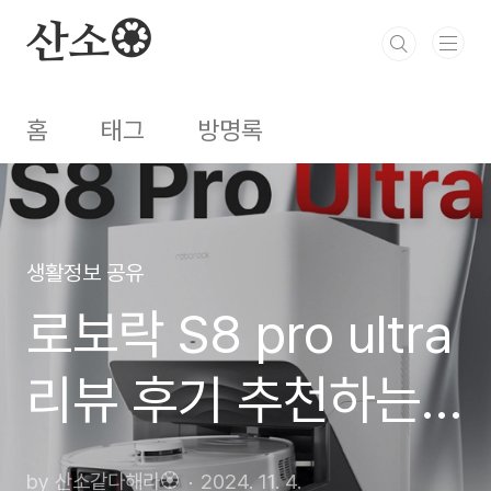
본문 바로가기
산소🏵️
홈
태그
방명록
생활정보 공유
로보락 S8 pro ultra
리뷰 후기 추천하는
이유?
by 산소같다해라🏵️
2024. 11. 4.