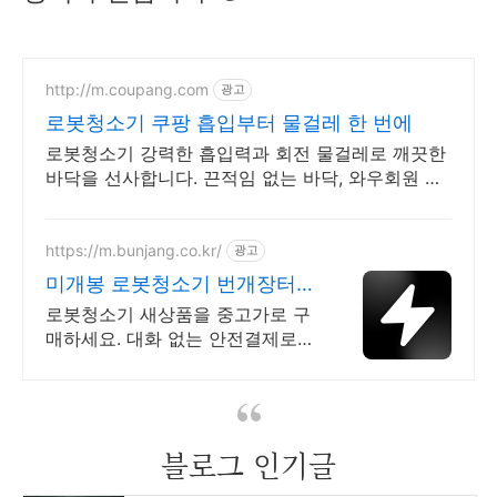
http://m.coupang.com
광고
로봇청소기 쿠팡 흡입부터 물걸레 한 번에
로봇청소기 강력한 흡입력과 회전 물걸레로 깨끗한
바닥을 선사합니다. 끈적임 없는 바닥, 와우회원 무
제한 무료배송으로 하루라도 빨리 경험하세요.
https://m.bunjang.co.kr/
광고
미개봉 로봇청소기 번개장터
국내 최대 브랜드 중고거래
로봇청소기 새상품을 중고가로 구
매하세요. 대화 없는 안전결제로
간편하게! 전국 각지에서 올라오는
전국구 최다 상품 매일 10만 개 이
상의 신규 상품 업로드
블로그 인기글