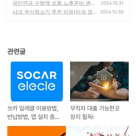
최대 90%)
국민연금 수령액 조회 노후준비 괜찮
2024.10.31
(0)
을걸까?
샤크 무선청소기 추천 이유(미국,영
2024.10.30
(0)
국)시장 점유율 1위?
(0)
관련글
쏘카 일레클 이용방법,
무직자 대출 가능한곳
반납방법, 앱 설치 총정
정리 필독!
리