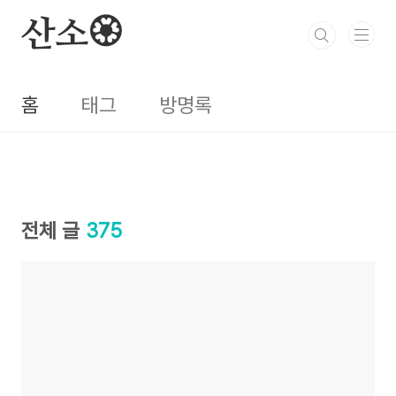
본문 바로가기
산소🏵️
홈
태그
방명록
전체 글
375