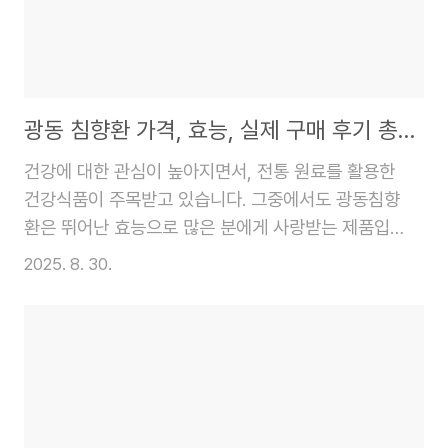
우체국 매일 이자 파킹통장의 금리는 **기본 금리
1.6%**에 **우대 금리 0.4%**를 더해 최고 **연
2.0%**까지 받을 수 있습니다. 가장 큰 특징은 매일
이자가 지급된다는 점인데요. 매일 ..
광동 침향환 가격, 효능, 실제 구매 후기 총정리
건강에 대한 관심이 높아지면서, 전통 원료를 활용한
건강식품이 주목받고 있습니다. 그중에서도 광동침향
환은 뛰어난 효능으로 많은 분에게 사랑받는 제품입
니다. 특히 최고급 원료를 더한 광동침향환 프리미엄
2025. 8. 30.
은 귀한 분에게 선물하거나, 스스로의 건강을 챙기기
위해 선택하는 경우가 많은데요.하지만 막상 구매를
결정하려고 하면 가격은 얼마인지, 어떤 효능이 있는
지, 그리고 실제로 복용한 사람들의 후기는 어떤지 궁
금한 점이 많습니다.이 글에서는 광동침향환 프리미
엄에 대한 모든 것을 자세히 알려드리겠습니다. 제품