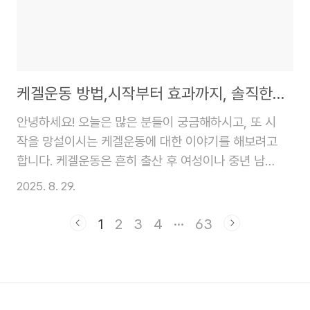
고 복용 시 주의해야 할 부작용은 없는지 궁금해하는
분들이 많습니다.이 글에서는 리피어라의 가격, 효능,
부작용, 그리고 실제 복용 후기에 대한 정보를 자세히
다루어, 리피어라를 고민하는 분들에게 실질적인 도
움을..
케겔운동 방법,시작부터 효과까지, 솔직한 경험담
안녕하세요! 오늘은 많은 분들이 궁금해하시고, 또 시
작을 망설이시는 케겔운동에 대한 이야기를 해보려고
합니다. 케겔운동은 흔히 출산 후 여성이나 중년 남성
에게 필요한 운동이라고 생각하기 쉽지만, 사실 성별
2025. 8. 29.
과 나이를 불문하고 누구나 꾸준히 하면 큰 효과를 볼
수 있는 아주 유용한 운동입니다. 저 역시 처음에는
1
2
3
4
···
63
'이게 정말 효과가 있을까?' 하는 의구심을 가지고 시
작했어요. 하지만 꾸준히 실천한 결과, 예상했던 것보
다 훨씬 더 만족스러운 변화를 경험했습니다. 이 글에
서는 제가 직접 겪은 케겔운동의 솔직한 후기와 함께,