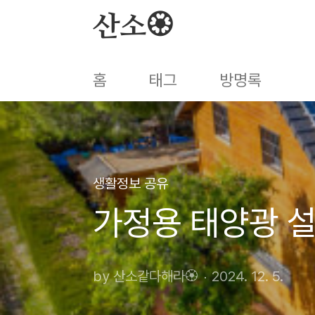
본문 바로가기
산소🏵️
홈
태그
방명록
생활정보 공유
가정용 태양광 
by 산소같다해라🏵️
2024. 12. 5.