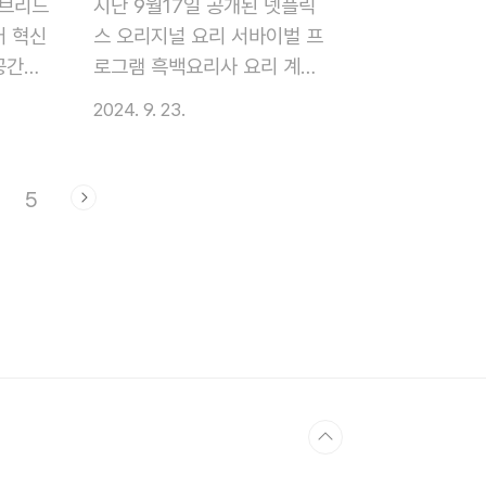
선 청소
적으로 알려드리는 시간이 되
이브리드
지난 9월17일 공개된 넷플릭
입니다.
겠습니다. 1. 고혼진 화장품의
어 혁신
스 오리지널 요리 서바이벌 프
 대해
주요 특징고혼진 화장품이라는
공간입
로그램 흑백요리사 요리 계급
. 1.
이름은 고귀한 피부를 위한 진
신기술
전쟁 이 출연진 공개 직후부터
2024. 9. 23.
이렇게
심을 담아 제조되었다는 깊은
브리드
뜨거운 화제를 모으며 한국 넷
무선 청
의미를 지니고 있습니다. 고혼
효율적
플릭스 1위를 기록했습니
 편리
진 화장품은 순순한 한국기술
 편의
다.100명의 셰프들이 3억원의
5
들에게
로 만들어져, 단순한 화장품을
롭게 풀
상금을 두고 펼치는 치열한 경
23년
넘어 한국 여성의 아름다움을
페 하이
쟁은 물론 국내 유일의 미슐랭
 꾸준
세계에 알리는 프리미엄 브랜
031만
3스타 셰프 안성재와 다양한
크 무선
드로 자리 잡고 있습니다. 또한
한 옵
셰프 스타들의 등장으로 더욱
고혼진 화장품 브..
보면 가
기대를 모았습니다. 특, 최강록
에서 후
셰프의 출연은 많은 팬들에게
다. 이
즐거움을 선사합니다. 오늘 이
페 하
번시간에는 흑백요리사 출연진
히 살
정보 및 공개시간을 정리 해보