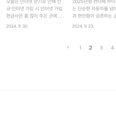
이런 고민을 해결하기 위해 존
는 분들에게는 샤크 무
오늘은 인터넷 만기로 인해 신
2025년형 싼타페 하
재하는 것이 바로 국민연금입
는 최고의 선택이 될 것
규 인터넷 가입 시 인터넷 가입
는 단순한 자동차를 넘
니다! 국민연금은 국가에서 운
그럼 샤크 무선청소기에
현금사은 품 많이 주는 곳에 대
과 현안함이 공존하는 
영하는 사회보험 제도로, 젊었
서 알아보도록 하겠습니다
해서 자세히 살펴보는 시간을
니다. 현대자동차의 최
2024. 9. 30.
2024. 9. 23.
을 때 소득의 일부를 보험료로
샤크 무선 청소기. 왜 
가져 보록 하겠습니다. 인너넷
이 집약된 싼타페 하이
납부하고, 나이가 들어 은퇴하
인기가 많을까요?샤크 
만기로 인해 새로 가입을 해서
는 넉넉한 실내공간과 
면 매달 연금을 받아 생활할 수
소기는 강력한 흡입력과
사은품 많이 주는 곳을 알아보
인 연비, 그리고 다양한
1
2
3
4
있도록 돕는 제도예요. 쉽게 말
한 기능으로 많은 사람
신다면 유용한 정보를 얻어가
기능이 장점입니다. 새
해, 노후를 위한 저축이라고 생
사랑받고 있습니다. 20
실 수 있는 기회라 여겨집니다.
체인지 된 2025 싼타
각하면 됩니다. 국민연금의 장
5월 시장에 출시된 이후
꼭 놓치지 마시고 단돈 1만 원
브리드 기본가격은 약 4
점은 무엇일까요? 안정..
히 인기를 얻고 있는 샤
더 받아볼 수 있는 기회를 가져
원부터 시작되는데 다양
청소기의 매..
가시길 바랍니다.1. 아정당 인
션과 트림을 선택하다 
터넷 가입현금지원 최대 47만
격은 4,000만 원 중반
원아정당은 최근 탁재훈 씨가
반까지 올라갈 수 있습니
광고모델로 활동하며 큰 인기
번시간에는 2025 싼타
를 얻고 있는 아정당은 단순한
리브리드에 대해서 자세