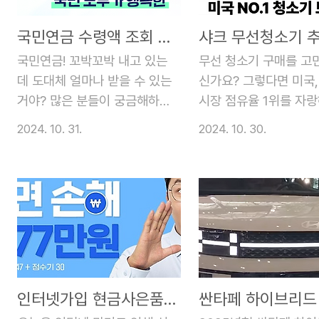
국민연금 수령액 조회 노후준비 괜찮을걸까?
국민연금! 꼬박꼬박 내고 있는
무선 청소기 구매를 고
데 도대체 얼마나 받을 수 있는
신가요? 그렇다면 미국,
거야? 많은 분들이 궁금해하는
시장 점유율 1위를 자
부분입니다. 지금 바로, 쉽고
샤크 무선 청소기를 
2024. 10. 31.
2024. 10. 30.
빠르게 내 국민연금 수령액을
세요! 뛰어난 성능과 
조회 방법, 예상수령액 계산 방
가격으로 많은 사랑을 
법, 끝으로 수령액 늘리는 꿀팁
는 샤크 무선 청소기의
에 대해서 자세히 알아보는 시
지금부터 자세히 알려
간을 가져보도록 하겠습니
하겠습니다. 샤크 무선
다. 1. 국민연금은 어떤 제도인
는 뛰어난 성능에도 불
가요? "나이 들어서도 걱정 없
샤크 무선 청소기는 합
이 살 수 있을까?" 🤔 누구나
가격으로 만나볼 수 있
인터넷가입 현금사은품많이주는곳! 아정당
한 번쯤은 하는 고민이죠. 바로
실! 가성비를 중요하게