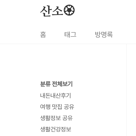
본문 바로가기
산소🏵️
홈
태그
방명록
분류 전체보기
내돈내산후기
여행 맛집 공유
생활정보 공유
생활건강정보